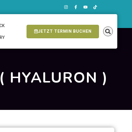
ICK
JETZT TERMIN BUCHEN
ERY
( HYALURON )