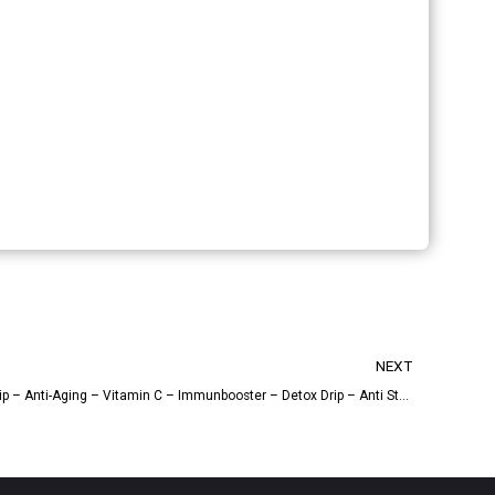
NEXT
Drip SPA – Infusionstherapie – Beauty Drip – Anti-Aging – Vitamin C – Immunbooster – Detox Drip – Anti Stress Drip – Vitamin D – & Mehr