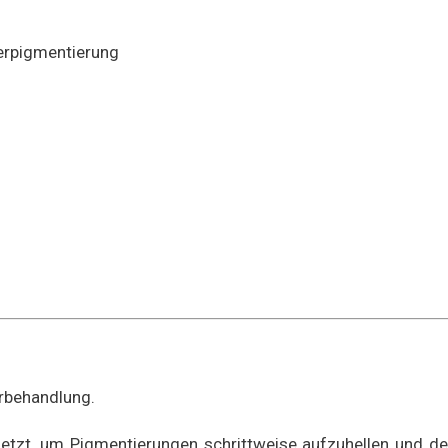
erpigmentierung
erbehandlung.
setzt, um Pigmentierungen schrittweise aufzuhellen und d