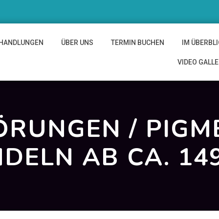
HANDLUNGEN
ÜBER UNS
TERMIN BUCHEN
IM ÜBERBL
VIDEO GALL
ÖRUNGEN / PIGM
DELN AB CA. 14