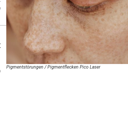
:
n
t
Pigmentstörungen / Pigmentflecken Pico Laser
h